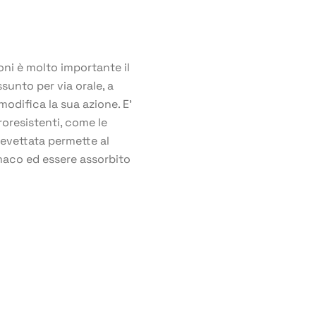
ni è molto importante il
sunto per via orale, a
modifica la sua azione. E’
oresistenti, come le
revettata permette al
omaco ed essere assorbito
Per tutte le nostre notizie