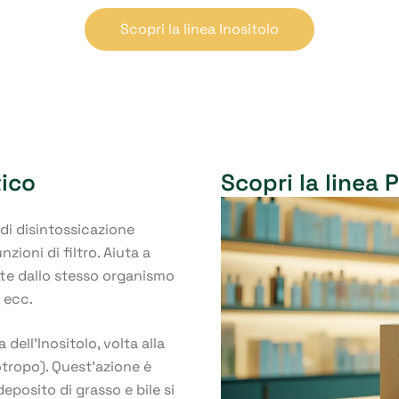
Scopri la linea Inositolo
ico
Scopri la linea 
 di disintossicazione
nzioni di filtro. Aiuta a
tte dallo stesso organismo
, ecc.
dell’Inositolo, volta alla
potropo). Quest’azione è
deposito di grasso e bile si