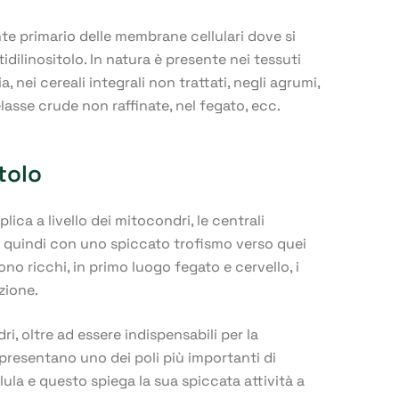
te primario delle membrane cellulari dove si
idilinositolo. In natura è presente nei tessuti
ia, nei cereali integrali non trattati, negli agrumi,
melasse crude non raffinate, nel fegato, ecc.
itolo
splica a livello dei mitocondri, le centrali
e quindi con uno spiccato trofismo verso quei
no ricchi, in primo luogo fegato e cervello, i
zione.
i, oltre ad essere indispensabili per la
presentano uno dei poli più importanti di
lula e questo spiega la sua spiccata attività a