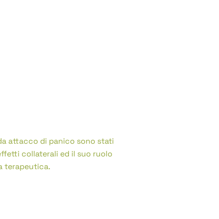
i neurotrasmettitori cerebrali,
ndurre uno stato depressivo.
 da attacco di panico sono stati
etti collaterali ed il suo ruolo
a terapeutica.
acchi di panico.