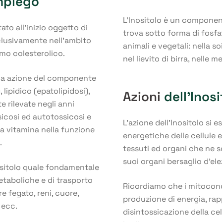
impiego
L’Inositolo è un componen
ato all’inizio oggetto di
trova sotto forma di fosfat
sclusivamente nell’ambito
animali e vegetali: nella so
smo colesterolico.
nel lievito di birra, nelle 
 sua azione del componente
lipidico (epatolipidosi),
Azioni
dell’Inos
e rilevate negli anni
ssicosi ed autotossicosi e
L’azione dell’Inositolo si e
sta vitamina nella funzione
energetiche delle cellule 
.
tessuti ed organi che ne so
suoi organi bersaglio d’ele
nositolo quale fondamentale
etaboliche e di trasporto
Ricordiamo che i mitocondr
re fegato, reni, cuore,
produzione di energia, rap
 ecc.
disintossicazione della cel