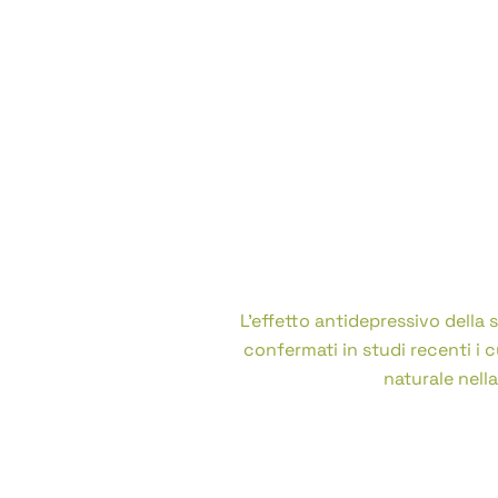
E’ stato evidenziato che quest
serotonina ed acetilcolina 
L’effetto antidepressivo della 
confermati in studi recenti i c
naturale nell
Infatti è un su