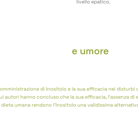
livello epatico.
Inositolo
e umore
a vitamina è necessaria per il corretto funzionamento di var
comprese e che una sua riduzione a livello cerebrale può i
somministrazione di Inositolo e la sua efficacia nei disturbi
ui autori hanno concluso che la sua efficacia, l’assenza di eff
a dieta umana rendono l’Inositolo una validissima alternativ
pporto importante nel trattamento di depressione, ansia, att