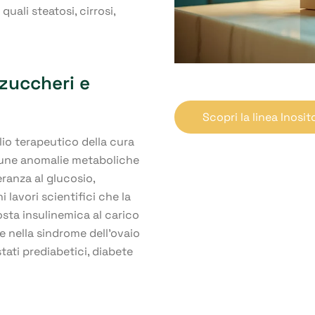
quali steatosi, cirrosi,
zuccheri e
Scopri la linea Inosit
lio terapeutico della cura
lcune anomalie metaboliche
eranza al glucosio,
i lavori scientifici che la
osta insulinemica al carico
 nella sindrome dell’ovaio
stati prediabetici, diabete