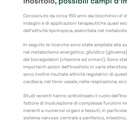
Inositolo,
possibili campi d’
Conosciuto da circa 150 anni dai biochimici e’ st
indagini e di applicazioni terapeutiche quasi e
dell’attività lipotropica, esercitata nel metaboli
In seguito le ricerche sono state ampliate alla
nel metabolismo energetico, glicidico (glicemia), 
dei bioregolatori (vitamine ed ormoni). Sono stat
importanti azioni dell’Inositolo in varie eteroto
sono inoltre risultate attività regolatrici di que
cardiaca, nel tono vasale, nella respirazione, ecc
Studi recenti hanno sottolineato il ruolo dell’I
fattore di modulazione di complesse funzioni m
inerenti a numerosi organi e tessuti, in particola
sistema nervoso centrale e periferico, intestino,