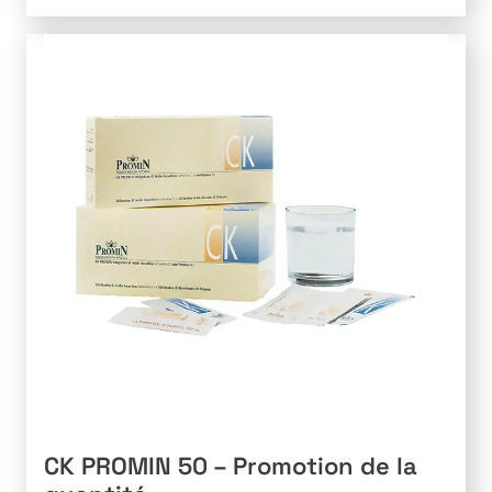
a
plusieurs
variations.
Les
options
peuvent
être
choisies
sur
la
page
du
produit
CK PROMIN 50 – Promotion de la