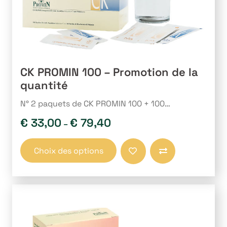
du
produit
CK PROMIN 100 – Promotion de la
quantité
N° 2 paquets de CK PROMIN 100 + 100…
€
33,00
€
79,40
–
Ce
Choix des options
produit
Comparer
a
plusieurs
variations.
Les
options