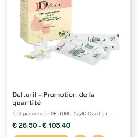
peuvent
être
choisies
sur
la
page
du
produit
Delturil – Promotion de la
quantité
N° 3 paquets de DELTURIL 67,30 € au lieu…
€
26,50
€
105,40
–