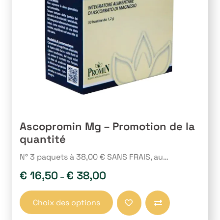
Ascopromin Mg – Promotion de la
quantité
N° 3 paquets à 38,00 € SANS FRAIS, au…
€
16,50
€
38,00
–
Ce
Choix des options
produit
Comparer