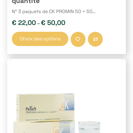
quantité
N° 3 paquets de CK PROMIN 50 + 50…
€
22,00
€
50,00
–
Ce
Choix des options
produit
Comparer
a
plusieurs
variations.
Les
options
peuvent
être
choisies
sur
la
page