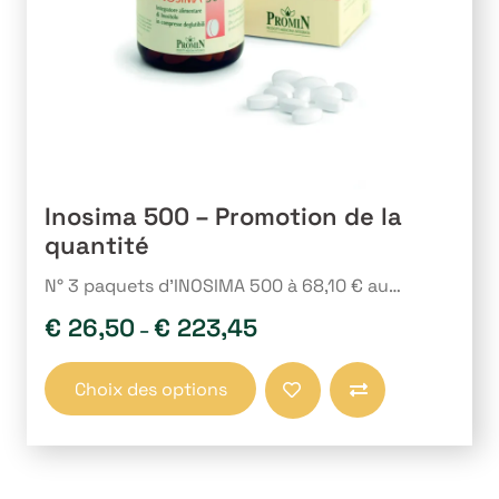
Inosima 500 – Promotion de la
quantité
N° 3 paquets d’INOSIMA 500 à 68,10 € au…
€
26,50
€
223,45
–
Ce
Choix des options
produit
Comparer
a
plusieurs
variations.