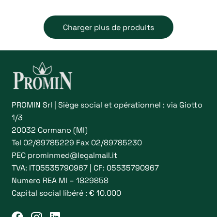
Les
options
Charger plus de produits
peuvent
être
choisies
sur
la
page
PROMIN Srl | Siège social et opérationnel : via Giotto
du
1/3
produit
20032 Cormano (MI)
Tel
02/89785229
Fax 02/89785230
PEC
prominmed@legalmail.it
TVA: IT05535790967 | CF: 05535790967
Numero REA MI – 1829858
Capital social libéré : € 10.000