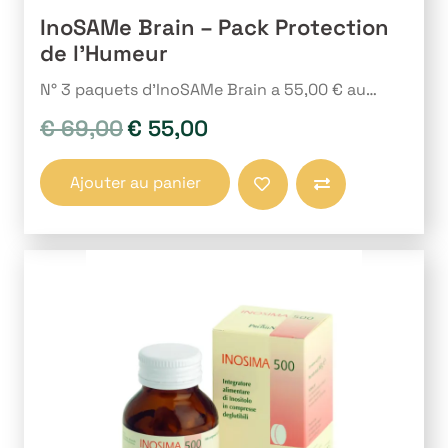
InoSAMe Brain – Pack Protection
de l’Humeur
N° 3 paquets d’InoSAMe Brain a 55,00 € au…
€
69,00
€
55,00
Le
Le
prix
prix
initial
actuel
Ajouter au panier
était :
est :
Comparer
€ 69,00.
€ 55,00.