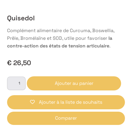
Quisedol
Complément alimentaire de Curcuma, Boswellia,
Prêle, Bromélaïne et SOD, utile pour favoriser
la
contre-action des états de tension articulaire
.
€
26,50
quantité
Ajouter au panier
de
Quisedol
Ajouter à la liste de souhaits
Comparer