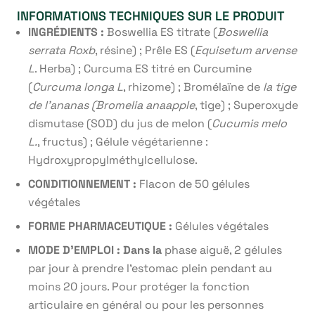
INFORMATIONS TECHNIQUES SUR LE PRODUIT
INGRÉDIENTS :
Boswellia ES titrate (
Boswellia
serrata Roxb
, résine) ; Prêle ES (
Equisetum arvense
L
. Herba) ; Curcuma ES titré en Curcumine
(
Curcuma longa L
, rhizome) ; Bromélaïne de
la tige
de l’ananas (Bromelia anaapple
, tige) ; Superoxyde
dismutase (SOD) du jus de melon (
Cucumis melo
L.
, fructus) ; Gélule végétarienne :
Hydroxypropylméthylcellulose.
CONDITIONNEMENT :
Flacon de 50 gélules
végétales
FORME PHARMACEUTIQUE :
Gélules végétales
MODE D’EMPLOI : Dans la
phase aiguë, 2 gélules
par jour à prendre l’estomac plein pendant au
moins 20 jours. Pour protéger la fonction
articulaire en général ou pour les personnes