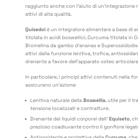
raggiunto anche con l’aiuto di un’integrazione m
attivi di alta qualità.
Quisedol
è un integratore alimentare a base di es
titolata in acidi boswellici, Curcuma titolata in
Bromelina da gambo d’ananas e Superossidodis
attivi dalla funzione lenitiva, trofica, antiossid
drenante a favore dell’apparato osteo articolare
In particolare, i principi attivi contenuti nella 
assicurano un’azione:
Lenitiva naturale della
Boswellia
, utile per il 
tensione localizzati e contratture.
Drenante dei liquidi corporei dell’
Equiseto
, c
prezioso coadiuvante contro il gonfiore legat
Antiossidante e protettiva della
Curcuma
, che