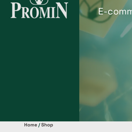
E-comm
Home
/
Shop