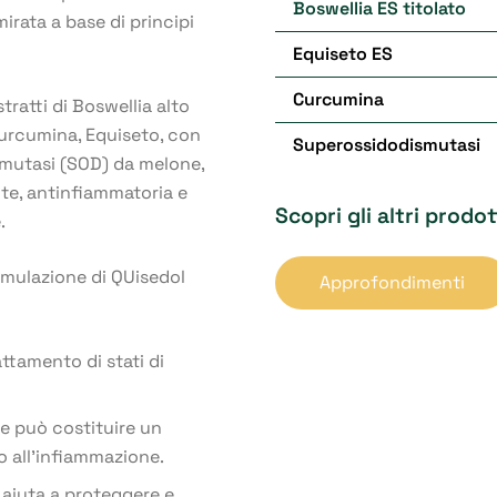
Boswellia ES titolato
irata a base di principi
Equiseto ES
Curcumina
tratti di Boswellia alto
 Curcumina, Equiseto, con
Superossidodismutasi
mutasi (SOD) da melone,
ante, antinfiammatoria e
Scopri gli altri prodo
.
formulazione di QUisedol
Approfondimenti
trattamento di stati di
he può costituire un
o all’infiammazione.
 aiuta a proteggere e