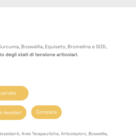
Curcuma, Boswellia, Equiseto, Bromelina e SOD,
o degli stati di tensione articolari
.
carrello
Compara
ei desideri
iossidanti
,
Aree Terapeutiche
,
Articolazioni
,
Boswellia
,