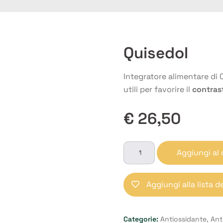
Quisedol
Integratore alimentare di 
utili per favorire il
contrast
€
26,50
Quisedol
Aggiungi al 
quantità
Aggiungi alla lista d
Categorie:
Antiossidante
,
Ant