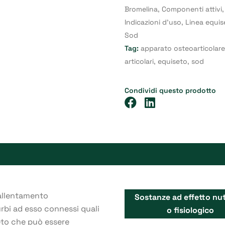
Bromelina
,
Componenti attivi
Indicazioni d'uso
,
Linea equis
Sod
Tag:
apparato osteoarticolare
articolari
,
equiseto
,
sod
Condividi questo prodotto
rallentamento
Sostanze ad effetto nut
rbi ad esso connessi quali
o fisiologico
eto che può essere