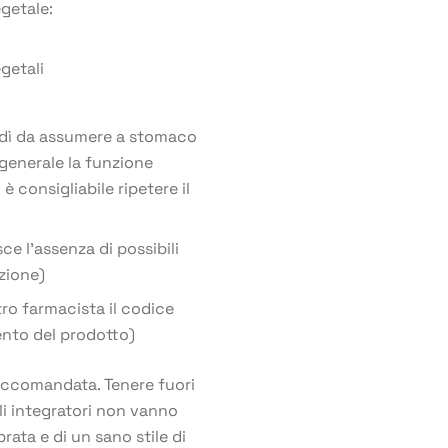
egetale:
getali
l dì da assumere a stomaco
 generale la funzione
 è consigliabile ripetere il
ce l’assenza di possibili
zione)
ro farmacista il codice
ento del prodotto)
accomandata. Tenere fuori
Gli integratori non vanno
rata e di un sano stile di