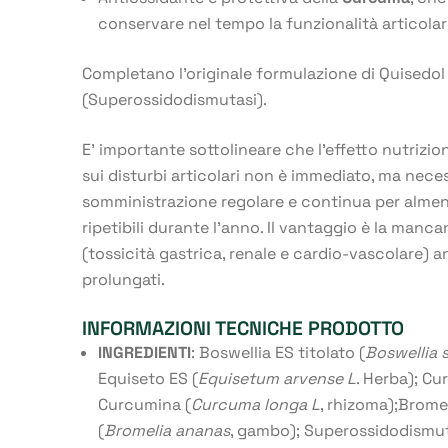
conservare nel tempo la funzionalità articola
Completano l’originale formulazione di Quisedol
(Superossidodismutasi).
E’ importante sottolineare che l’effetto nutrizio
sui disturbi articolari non è immediato, ma neces
somministrazione regolare e continua per almen
ripetibili durante l’anno. Il vantaggio è la mancan
(tossicità gastrica, renale e cardio-vascolare) 
prolungati.
INFORMAZIONI TECNICHE PRODOTTO
INGREDIENTI
: Boswellia ES titolato (
Boswellia 
Equiseto ES (
Equisetum arvense L
. Herba); Cu
Curcumina (
Curcuma longa L
, rhizoma);Brom
(
Bromelia ananas
, gambo); Superossidodismut