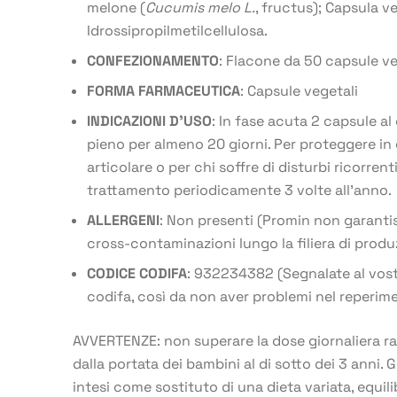
melone (
Cucumis melo L.
, fructus); Capsula v
Idrossipropilmetilcellulosa.
CONFEZIONAMENTO
: Flacone da 50 capsule ve
FORMA FARMACEUTICA
: Capsule vegetali
INDICAZIONI D’USO
: In fase acuta 2 capsule a
pieno per almeno 20 giorni. Per proteggere in
articolare o per chi soffre di disturbi ricorrenti
trattamento periodicamente 3 volte all’anno.
ALLERGENI
: Non presenti (Promin non garantis
cross-contaminazioni lungo la filiera di produ
CODICE CODIFA
: 932234382 (Segnalate al vost
codifa, così da non aver problemi nel reperim
AVVERTENZE: non superare la dose giornaliera r
dalla portata dei bambini al di sotto dei 3 anni. 
intesi come sostituto di una dieta variata, equilib