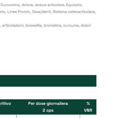
,
Curcumina
,
dolore
,
dolore articolare
,
Equiseto
,
eto
,
Linee Promin
,
Ossa/denti
,
Sistema osteoarticolare
,
,
articolazioni
,
boswellia
,
bromelina
,
curcuma
,
dolori
ritivo
Per dose giornaliera
%
2 cps
VNR