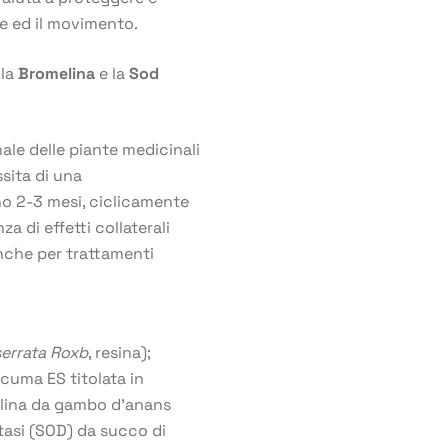
re ed il movimento.
 la
Bromelina
e la
Sod
nale delle piante medicinali
sita di una
o 2-3 mesi, ciclicamente
za di effetti collaterali
anche per trattamenti
serrata Roxb
, resina);
rcuma ES titolata in
elina da gambo d’anans
asi (SOD) da succo di