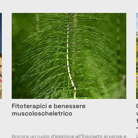
Fitoterapici e benessere
muscoloscheletrico
Ancora un ruolo d’elezione all’Equiseto arvense e