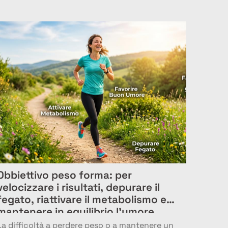
Obbiettivo peso forma: per
velocizzare i risultati, depurare il
fegato, riattivare il metabolismo e
mantenere in equilibrio l’umore
La difficoltà a perdere peso o a mantenere un