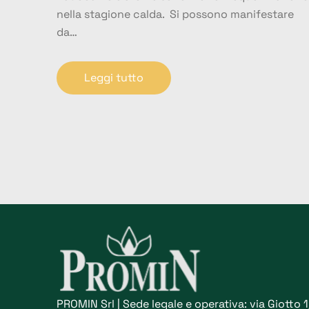
nella stagione calda. Si possono manifestare
da…
Leggi tutto
PROMIN Srl | Sede legale e operativa: via Giotto 