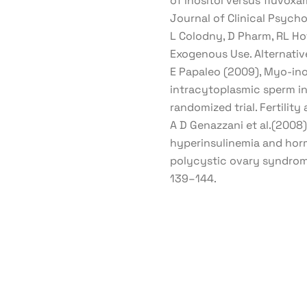
of inositol versus fluvoxa
Journal of Clinical Psych
L Colodny, D Pharm, RL Hof
Exogenous Use. Alternative
E Papaleo (2009), Myo-ino
intracytoplasmic sperm inj
randomized trial. Fertility 
A D Genazzani et al.(2008)
hyperinsulinemia and hor
polycystic ovary syndrome
139–144.