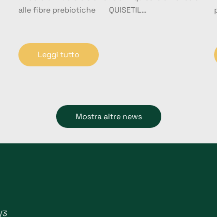
alle fibre prebiotiche QUISETIL…
Leggi tutto
Mostra altre news
1/3