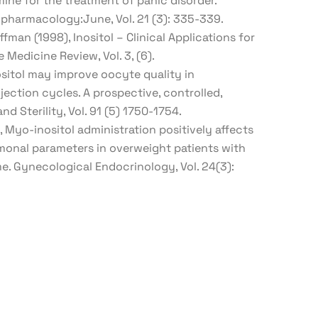
mine for the treatment of panic disorder.
opharmacology:June, Vol. 21 (3): 335-339.
fman (1998), Inositol – Clinical Applications for
 Medicine Review, Vol. 3, (6).
sitol may improve oocyte quality in
ection cycles. A prospective, controlled,
and Sterility, Vol. 91 (5) 1750-1754.
, Myo-inositol administration positively affects
monal parameters in overweight patients with
. Gynecological Endocrinology, Vol. 24(3):