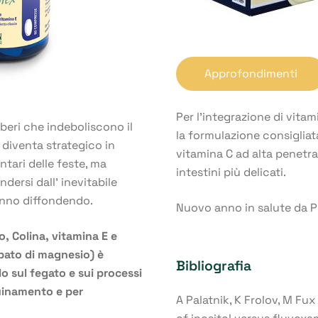
Approfondimenti
Per l’integrazione di vitam
liberi che indeboliscono il
la formulazione consiglia
 diventa strategico in
vitamina C ad alta penetra
ntari delle feste, ma
intestini più delicati.
ersi dall’ inevitabile
tanno diffondendo.
Nuovo anno in salute da P
o, Colina, vitamina E e
rbato di magnesio) è
Bibliografia
lo sul fegato e sui processi
quinamento e per
A Palatnik, K Frolov, M Fux