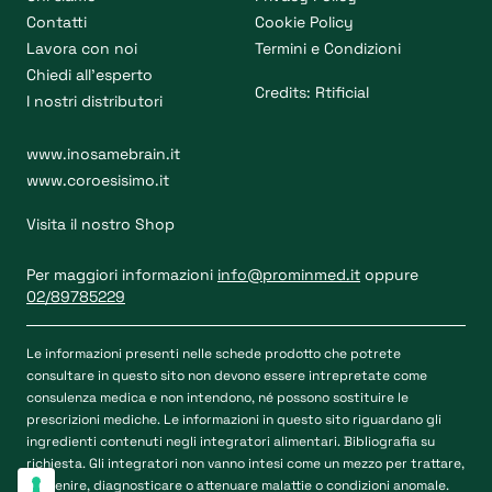
Contatti
Cookie Policy
Lavora con noi
Termini e Condizioni
Chiedi all’esperto
Credits:
Rtificial
I nostri distributori
www.inosamebrain.it
www.coroesisimo.it
Visita il nostro Shop
Per maggiori informazioni
info@prominmed.it
oppure
02/89785229
Le informazioni presenti nelle schede prodotto che potrete
consultare in questo sito non devono essere intrepretate come
consulenza medica e non intendono, né possono sostituire le
prescrizioni mediche. Le informazioni in questo sito riguardano gli
ingredienti contenuti negli integratori alimentari. Bibliografia su
richiesta. Gli integratori non vanno intesi come un mezzo per trattare,
prevenire, diagnosticare o attenuare malattie o condizioni anomale.