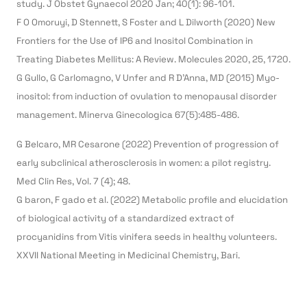
study. J Obstet Gynaecol 2020 Jan; 40(1): 96-101.
F O Omoruyi, D Stennett, S Foster and L Dilworth (2020) New
Frontiers for the Use of IP6 and Inositol Combination in
Treating Diabetes Mellitus: A Review. Molecules 2020, 25, 1720.
G Gullo, G Carlomagno, V Unfer and R D’Anna, MD (2015) Myo-
inositol: from induction of ovulation to menopausal disorder
management. Minerva Ginecologica 67(5):485-486.
G Belcaro, MR Cesarone (2022) Prevention of progression of
early subclinical atherosclerosis in women: a pilot registry.
Med Clin Res, Vol. 7 (4); 48.
G baron, F gado et al. (2022) Metabolic profile and elucidation
of biological activity of a standardized extract of
procyanidins from Vitis vinifera seeds in healthy volunteers.
XXVII National Meeting in Medicinal Chemistry, Bari.