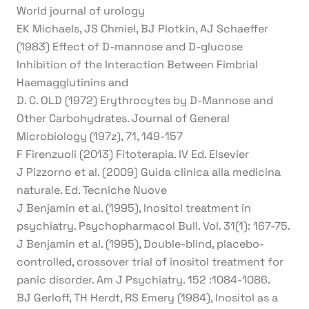
World journal of urology
EK Michaels, JS Chmiel, BJ Plotkin, AJ Schaeffer
(1983) Effect of D-mannose and D-glucose
Inhibition of the Interaction Between Fimbrial
Haemagglutinins and
D. C. OLD (1972) Erythrocytes by D-Mannose and
Other Carbohydrates. Journal of General
Microbiology (197z), 71, 149-157
F Firenzuoli (2013) Fitoterapia. IV Ed. Elsevier
J Pizzorno et al. (2009) Guida clinica alla medicina
naturale. Ed. Tecniche Nuove
J Benjamin et al. (1995), Inositol treatment in
psychiatry. Psychopharmacol Bull. Vol. 31(1): 167-75.
J Benjamin et al. (1995), Double-blind, placebo-
controlled, crossover trial of inositol treatment for
panic disorder. Am J Psychiatry. 152 :1084-1086.
BJ Gerloff, TH Herdt, RS Emery (1984), Inositol as a