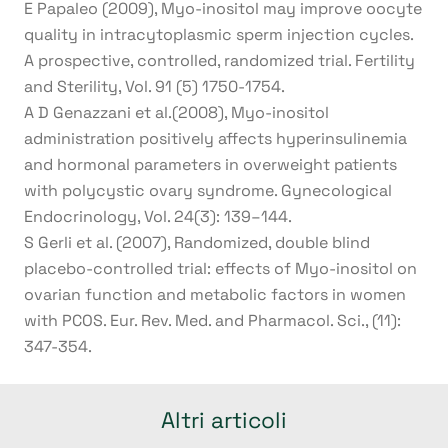
E Papaleo (2009), Myo-inositol may improve oocyte
quality in intracytoplasmic sperm injection cycles.
A prospective, controlled, randomized trial. Fertility
and Sterility, Vol. 91 (5) 1750-1754.
A D Genazzani et al.(2008), Myo-inositol
administration positively affects hyperinsulinemia
and hormonal parameters in overweight patients
with polycystic ovary syndrome. Gynecological
Endocrinology, Vol. 24(3): 139–144.
S Gerli et al. (2007), Randomized, double blind
placebo-controlled trial: effects of Myo-inositol on
ovarian function and metabolic factors in women
with PCOS. Eur. Rev. Med. and Pharmacol. Sci., (11):
347-354.
Altri articoli