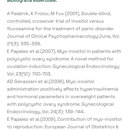
Bibliografia essenziale:
A Palatnik, K Frolov, M Fux (2001), Double-blind,
controlled, crossover trial of inositol versus
fluvoxamine for the treatment of panic disorder.
Journal of Clinical Psychopharmacology:June, Vol.
21(3): 335-339.
E Papaleo et al.(2007), Myo-inositol in patients with
polycystic ovary syndrome: A novel method for
ovulation induction. Gynecological Endocrinology:
Vol. 23(12): 700-703.
AD Genazzani et al.(2008), Myo-inositol
administration positively affects hyperinsulinemia
and hormonal parameters in overweight patients
with polycystic ovary syndrome. Gynecological
Endocrinology, Vol. 24(3): 139–144.
E Papaleo et al.(2009), Contribution of myo-inositol
to reproduction. European Journal of Obstetrics &