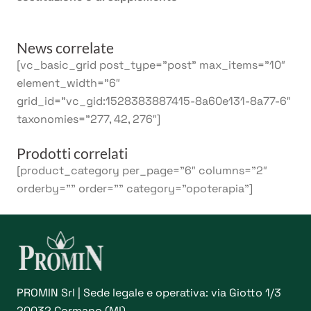
News correlate
[vc_basic_grid post_type=”post” max_items=”10″
element_width=”6″
grid_id=”vc_gid:1528383887415-8a60e131-8a77-6″
taxonomies=”277, 42, 276″]
Prodotti correlati
[product_category per_page=”6″ columns=”2″
orderby=”” order=”” category=”opoterapia”]
PROMIN Srl | Sede legale e operativa: via Giotto 1/3
20032 Cormano (MI)