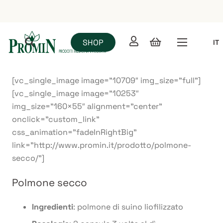
SHOP
IT
[vc_single_image image=”10709″ img_size=”full”]
[vc_single_image image=”10253″
img_size=”160×55″ alignment=”center”
onclick=”custom_link”
css_animation=”fadeInRightBig”
link=”http://www.promin.it/prodotto/polmone-
secco/”]
Polmone secco
Ingredienti
: polmone di suino liofilizzato