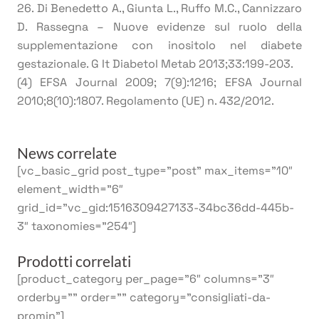
26. Di Benedetto A., Giunta L., Ruffo M.C., Cannizzaro
D. Rassegna – Nuove evidenze sul ruolo della
supplementazione con inositolo nel diabete
gestazionale. G It Diabetol Metab 2013;33:199-203.
(4) EFSA Journal 2009; 7(9):1216; EFSA Journal
2010;8(10):1807. Regolamento (UE) n. 432/2012.
News correlate
[vc_basic_grid post_type=”post” max_items=”10″
element_width=”6″
grid_id=”vc_gid:1516309427133-34bc36dd-445b-
3″ taxonomies=”254″]
Prodotti correlati
[product_category per_page=”6″ columns=”3″
orderby=”” order=”” category=”consigliati-da-
promin”]