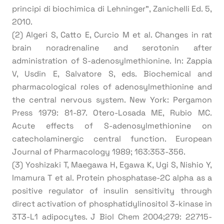
principi di biochimica di Lehninger”, Zanichelli Ed. 5,
2010.
(2) Algeri S, Catto E, Curcio M et al. Changes in rat
brain noradrenaline and serotonin after
administration of S-adenosylmethionine. In: Zappia
V, Usdin E, Salvatore S, eds. Biochemical and
pharmacological roles of adenosylmethionine and
the central nervous system. New York: Pergamon
Press 1979: 81-87. Otero-Losada ME, Rubio MC.
Acute effects of S-adenosylmethionine on
catecholaminergic central function. European
Journal of Pharmacology 1989; 163:353-356.
(3) Yoshizaki T, Maegawa H, Egawa K, Ugi S, Nishio Y,
Imamura T et al. Protein phosphatase-2C alpha as a
positive regulator of insulin sensitivity through
direct activation of phosphatidylinositol 3-kinase in
3T3-L1 adipocytes. J Biol Chem 2004;279: 22715-