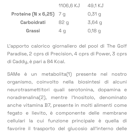
1106,6 KJ
49,1 KJ
Proteine (N x 6,25)
7 g
0,31 g
Carboidrati
82 g
3,64 g
Grassi
4 g
0,18 g
L’apporto calorico giornaliero del pool di The Golf
Paradise, 2 cprs di Precision, 4 cprs di Power, 3 cprs
di Caddy, è pari a 84 Kcal.
SAMe è un metabolita(1) presente nel nostro
organismo, coinvolto nella biosintesi di alcuni
neurotrasmettitori quali serotonina, dopamina e
noradrenalina(2), mentre l’Inositolo, denominato
anche vitamina B7, presente in molti alimenti come
fegato e lievito, è componente delle membrane
cellulari la cui funzione principale è quella di
favorire il trasporto del glucosio all’interno delle