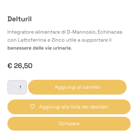
Delturil
Integratore alimentare di D-Mannosio, Echinacea
con Lattoferrina e Zinco utile a supportare il
benessere delle vie urinarie
.
€
26,50
Delturil
Aggiungi al carrello
quantità
Aggiungi alla lista dei desideri
Compara