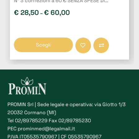
N° 3 confezioni a 60 € SENZA SPESE DI…
€
28,50
€
60,00
–
Questo
Scegli
prodotto
Compara
ha
più
varianti.
Le
opzioni
possono
PROMIN Srl | Sede legale e operativa: via Giotto 1/3
essere
20032 Cormano (MI)
scelte
Tel
02/89785229
Fax 02/89785230
nella
PEC
prominmed@legalmail.it
pagina
P.IVA IT05535790967 | CF 05535790967
del