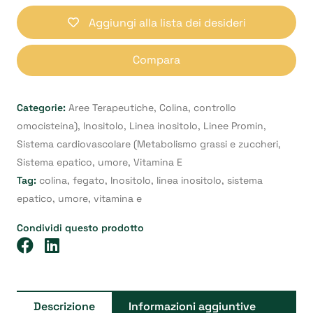
30
Aggiungi alla lista dei desideri
quantità
Compara
Categorie:
Aree Terapeutiche
,
Colina
,
controllo
omocisteina)
,
Inositolo
,
Linea inositolo
,
Linee Promin
,
Sistema cardiovascolare (Metabolismo grassi e zuccheri
,
Sistema epatico
,
umore
,
Vitamina E
Tag:
colina
,
fegato
,
Inositolo
,
linea inositolo
,
sistema
epatico
,
umore
,
vitamina e
Condividi questo prodotto
Descrizione
Informazioni aggiuntive