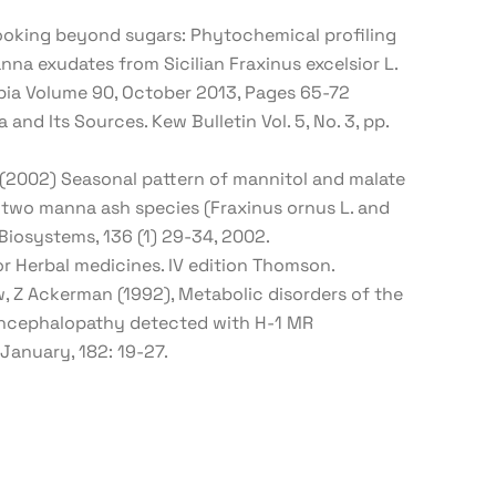
 Looking beyond sugars: Phytochemical profiling
na exudates from Sicilian Fraxinus excelsior L.
rapia Volume 90, October 2013, Pages 65-72
 and Its Sources. Kew Bulletin Vol. 5, No. 3, pp.
i (2002) Seasonal pattern of mannitol and malate
 two manna ash species (Fraxinus ornus L. and
 Biosystems, 136 (1) 29-34, 2002.
or Herbal medicines. IV edition Thomson.
w, Z Ackerman (1992), Metabolic disorders of the
 encephalopathy detected with H-1 MR
January, 182: 19-27.