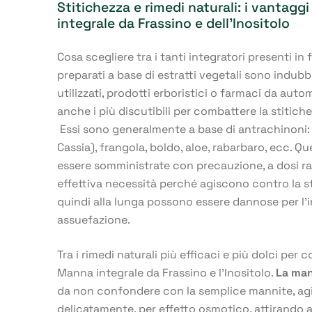
Stitichezza e rimedi naturali: i vantagg
integrale da Frassino e dell’Inositolo
Cosa scegliere tra i tanti integratori presenti in 
preparati a base di estratti vegetali sono indubb
utilizzati, prodotti erboristici o farmaci da au
anche i più discutibili per combattere la stitich
Essi sono generalmente a base di antrachinoni:
Cassia), frangola, boldo, aloe, rabarbaro, ecc. 
essere somministrate con precauzione, a dosi r
effettiva necessità perché agiscono contro la sti
quindi alla lunga possono essere dannose per l’
assuefazione.
Tra i rimedi naturali più efficaci e più dolci per 
Manna integrale da Frassino e l’Inositolo.
La man
da non confondere con la semplice mannite, agi
delicatamente, per effetto osmotico, attirando a