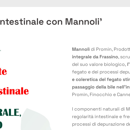
intestinale con Mannoli’
Mannolì
di Promin, Prodott
integrale da Frassino
, scr
del suo valore biologico,
l
fegato e dei processi depur
e coleretica del fegato sti
passaggio della bile nell’i
Promin, Finocchio e Canne
I componenti naturali di M
regolarità intestinale e fr
processi di depurazione d