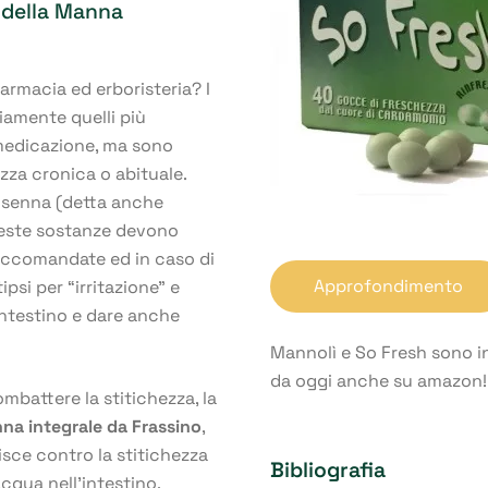
i della Manna
farmacia ed erboristeria? I
iamente quelli più
tomedicazione, ma sono
ezza cronica o abituale.
 senna (detta anche
Queste sostanze devono
accomandate ed in caso di
Approfondimento
psi per “irritazione” e
intestino e dare anche
Mannolì e So Fresh sono in
da oggi anche su amazon!
combattere la stitichezza, la
na integrale da Frassino
,
sce contro la stitichezza
Bibliografia
cqua nell’intestino,