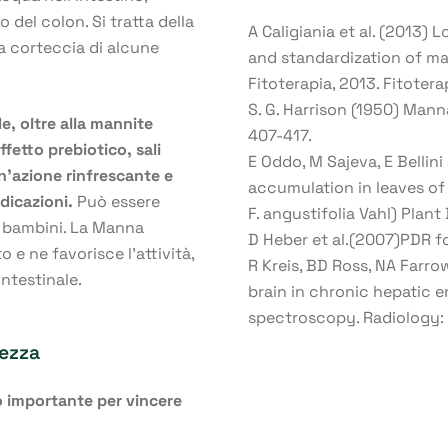
 del colon. Si tratta della
A Caligiania et al. (2013)
a corteccia di alcune
and standardization of man
Fitoterapia, 2013. Fitote
S. G. Harrison (1950) Manna
e, oltre alla mannite
407-417.
fetto prebiotico, sali
E Oddo, M Sajeva, E Bellin
n’azione rinfrescante e
accumulation in leaves of
ndicazioni.
Può essere
F. angustifolia Vahl) Plant
e bambini. La Manna
D Heber et al.(2007)PDR f
 e ne favorisce l’attività,
R Kreis, BD Ross, NA Farro
intestinale.
brain in chronic hepatic
spectroscopy. Radiology: 
hezza
ro importante per vincere