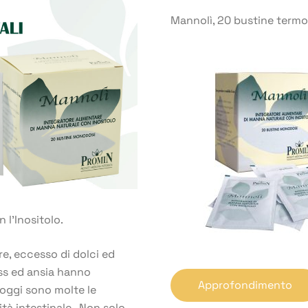
Mannolì, 20 bustine termos
 l’Inositolo.
e, eccesso di dolci ed
ss ed ansia hanno
Approfondimento
d oggi sono molte le
ità intestinale. Non solo