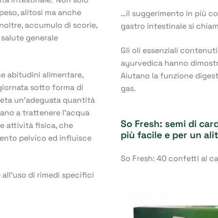
 peso, alitosi ma anche
…il suggerimento in più cont
Inoltre, accumulo di scorie,
gastro intestinale si chia
a salute generale
Gli oli essenziali contenut
ayurvedica hanno dimostra
e abitudini alimentare,
Aiutano la funzione digesti
giornata sotto forma di
gas.
ieta un’adeguata quantità
utano a trattenere l’acqua
So Fresh: semi di ca
 attività fisica, che
più facile e per un ali
mento pelvico ed influisce
So Fresh: 40 confetti al 
all’uso di rimedi specifici