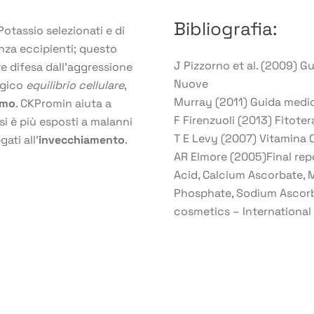
Bibliografia:
otassio selezionati e di
enza eccipienti; questo
J Pizzorno et al. (2009) Gu
e difesa dall’aggressione
Nuove
logico
equilibrio cellulare
,
Murray (2011) Guida medica
smo
. CKPromin aiuta a
F Firenzuoli (2013) Fitotera
i è più esposti a malanni
T E Levy (2007) Vitamina C.
ati all’
invecchiamento
.
AR Elmore (2005)Final rep
Acid, Calcium Ascorbate,
Phosphate, Sodium Ascorb
cosmetics – International