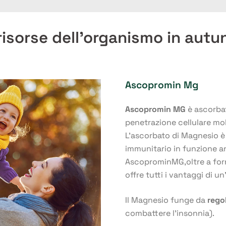
 risorse dell’organismo in aut
Ascopromin Mg
Ascopromin MG
è ascorbat
penetrazione cellulare mol
L’ascorbato di Magnesio è 
immunitario in funzione an
AscoprominMG,oltre a forni
offre tutti i vantaggi di u
Il Magnesio funge da
rego
combattere l’insonnia).