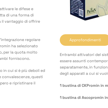
attivare le difese e
atta di una forma di
il vantaggio di offrire
n’integrazione regolare
Approfondimenti
 Promin ha selezionato
o, per la quota molto
Entrambi attivatori del si
rambi forniscono.
essere assunti contempor
separatamente, in funzione
 in cui si è più deboli ed
degli apparati a cui si vuo
le convalescenze, questi
ero e ripristinare il
1 bustina di CKPromin in m
1 bustina di Ascopromin in