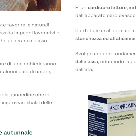
E’ un
cardioprotettore
, in
dell’apparato cardiovascol
e favorire le naturali
Contribuisce al normale m
ress da impegni lavorativi e
stanchezza ed affaticame
 che generano spesso
Svolge un ruolo fondamen
delle ossa
, riducendo la pe
 ore di luce richiederanno
dell’età.
 alcuni calo di umore,
 gola, raucedine che in
improvvisi sbalzi delle
ne autunnale