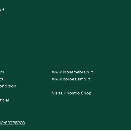
1/3
icy
www.inosamebrain.it
icy
www.coroesisimo.it
ondizioni
Visita il nostro Shop
ficial
02/89785229