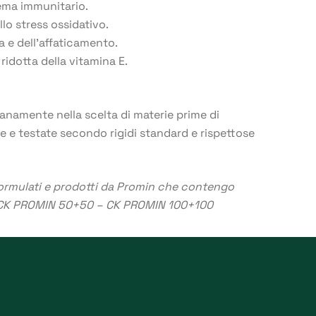
ema immunitario.
llo stress ossidativo.
 e dell’affaticamento.
ridotta della vitamina E.
anamente nella scelta di materie prime di
te e testate secondo rigidi standard e rispettose
 formulati e prodotti da Promin che contengo
CK PROMIN 50+50
–
CK PROMIN 100+100