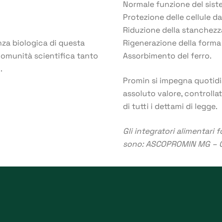
Normale funzione del sist
Protezione delle cellule da
Riduzione della stanchezza
Rigenerazione della forma 
nza biologica di questa
Assorbimento del ferro.
comunità scientifica tanto
.
Promin si impegna quotidi
assoluto valore, controlla
di tutti i dettami di legge.
Gli integratori alimentari
sono:
ASCOPROMIN MG
–