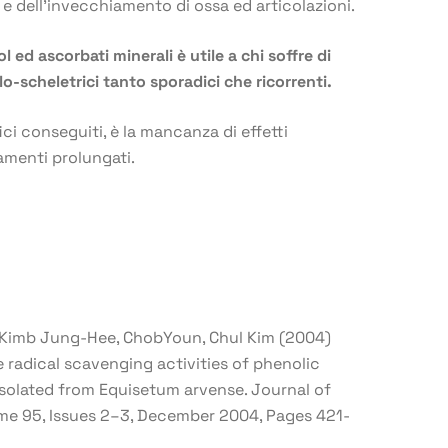
i e dell’invecchiamento di ossa ed articolazioni.
ol
ed ascorbati minerali è utile a chi soffre di
lo-scheletrici tanto sporadici che ricorrenti.
fici conseguiti, è la mancanza di effetti
tamenti prolungati.
Kimb Jung-Hee, ChobYoun, Chul Kim (2004)
 radical scavenging activities of phenolic
isolated from Equisetum arvense. Journal of
 95, Issues 2–3, December 2004, Pages 421-