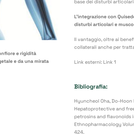
base dei disturbi articolar
L’integrazione con
Quised
disturbi articolari e musco
Il vantaggio, oltre ai bene
collaterali anche per trat
nfiore e rigidità
etale e da una mirata
Link esterni:
Link 1
Bibliografia:
Hyuncheol Oha, Do-Hoon 
Hepatoprotective and free
petrosins and flavonoids 
Ethnopharmacology Volume
424.