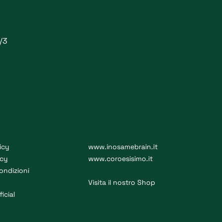
1/3
icy
www.inosamebrain.it
icy
www.coroesisimo.it
ondizioni
Visita il nostro Shop
ficial