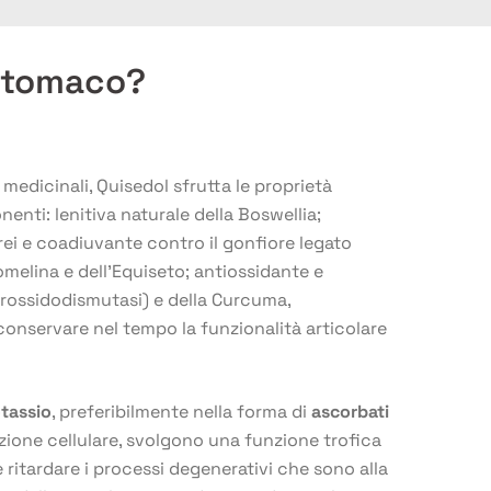
 stomaco?
e medicinali,
Quisedol
sfrutta le proprietà
enti: lenitiva naturale della Boswellia;
rei e coadiuvante contro il gonfiore legato
omelina e dell’Equiseto; antiossidante e
erossidodismutasi) e della Curcuma,
conservare nel tempo la funzionalità articolare
tassio
, preferibilmente nella forma di
ascorbati
zione cellulare, svolgono una funzione trofica
 ritardare i processi degenerativi che sono alla