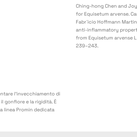
Ching-hong Chen and Joyce
for Equisetum arvense. Can
Fabr´icio Hoffmann Martin
anti-inflammatory propert
from Equisetum arvense L.
239–243.
lentare l’invecchiamento di
l gonfiore e la rigidità. È
la linea Promin dedicata