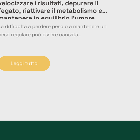
velocizzare i risultati, depurare il
fegato, riattivare il metabolismo e
mantenere in equilibrio l’umore
La difficoltà a perdere peso o a mantenere un
peso regolare può essere causata…
Leggi tutto