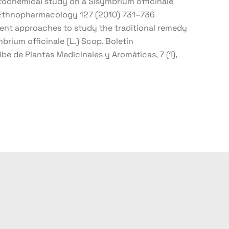
ochemical study on a Sisymbrium officinale
f Ethnopharmacology 127 (2010) 731–736
ferent approaches to study the traditional remedy
mbrium officinale (L.) Scop. Boletín
be de Plantas Medicinales y Aromáticas, 7 (1),