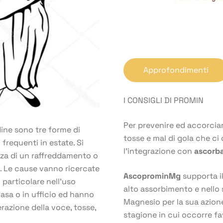
Approfondimenti
I CONSIGLI DI PROMIN
Per prevenire ed accorciare
dine sono tre forme di
tosse e mal di gola che ci
frequenti in estate. Si
l’integrazione con
ascorb
za di un raffreddamento o
e. Le cause vanno ricercate
AscoprominMg
supporta i
 particolare nell’uso
alto assorbimento e nello 
casa o in ufficio ed hanno
Magnesio per la sua azione
erazione della voce, tosse,
stagione in cui occorre fa