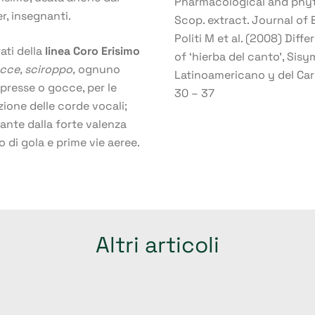
Pharmacological and phyt
er, insegnanti.
Scop. extract. Journal o
Politi M et al. (2008) Dif
ati della
linea
Coro Erisimo
of ‘hierba del canto’, Sisy
cce
,
sciroppo
,
ognuno
Latinoamericano y del Cari
presse o gocce, per le
30 – 37
ione delle corde vocali;
iante dalla forte valenza
 di gola e prime vie aeree.
Altri articoli