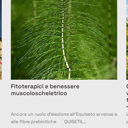
Fitoterapici e benessere
muscoloscheletrico
Ancora un ruolo d’elezione all’Equiseto arvense e
alle fibre prebiotiche QUISETIL…