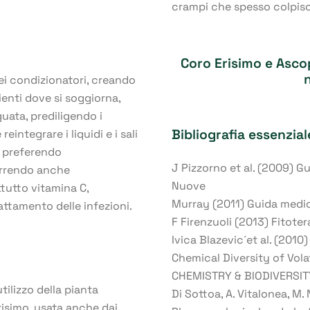
crampi che spesso colpiscon
Coro Erisimo
e
Asco
dei condizionatori, creando
enti dove si soggiorna,
uata, prediligendo i
Bibliografia essenzial
eintegrare i liquidi e i sali
e preferendo
J Pizzorno et al. (2009) Gu
correndo anche
Nuove
ttutto vitamina C,
Murray (2011) Guida medica
attamento delle infezioni.
F Firenzuoli (2013) Fitotera
Ivica Blazevic´et al. (201
Chemical Diversity of Volat
CHEMISTRY & BIODIVERSITY
tilizzo della pianta
Di Sottoa, A. Vitalonea, M. 
Erisimo, usata anche dai