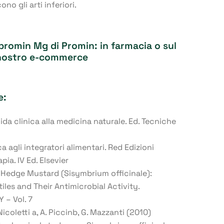
o gli arti inferiori.
promin Mg
di Promin: in farmacia o sul
nostro e-commerce
e:
ida clinica alla medicina naturale. Ed. Tecniche
 agli integratori alimentari. Red Edizioni
pia. IV Ed. Elsevier
0) Hedge Mustard (Sisymbrium officinale):
iles and Their Antimicrobial Activity.
 – Vol. 7
Nicoletti a, A. Piccinb, G. Mazzanti (2010)