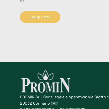
da…
Leggi tutto
PROMIN Srl | Sede legale e operativa: via Giotto 
20032 Cormano (MI)