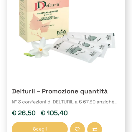
possono
essere
scelte
nella
pagina
del
prodotto
Delturil – Promozione quantità
N° 3 confezioni di DELTURIL a € 67,30 anzichè…
€
26,50
€
105,40
–
Questo
Scegli