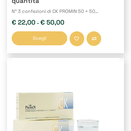
quantità
N° 3 confezioni di CK PROMIN 50 + 50…
€
22,00
€
50,00
–
Questo
Scegli
prodotto
Compara
ha
più
varianti.
Le
opzioni
possono
essere
scelte
nella
pagina
del