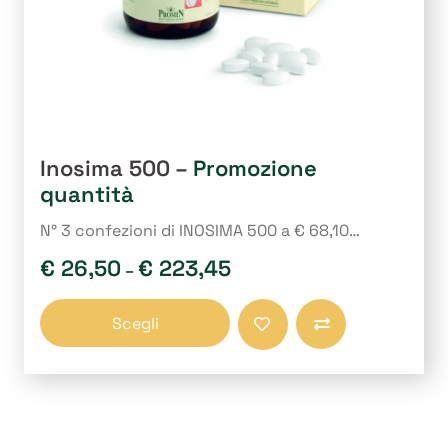
Inosima 500 –
Promozione
quantità
N° 3 confezioni di INOSIMA 500 a € 68,10…
€
26,50
€
223,45
–
Questo
Scegli
prodotto
Compara
ha
più
varianti.
Le