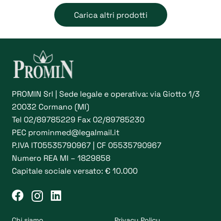
opzioni
Carica altri prodotti
possono
essere
scelte
nella
pagina
del
PROMIN Srl | Sede legale e operativa: via Giotto 1/3
prodotto
20032 Cormano (MI)
Tel
02/89785229
Fax 02/89785230
PEC
prominmed@legalmail.it
P.IVA IT05535790967 | CF 05535790967
Numero REA MI – 1829858
Capitale sociale versato: € 10.000
Chi siamo
Privacy Policy