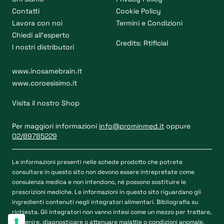
Contatti
Cookie Policy
Lavora con noi
Termini e Condizioni
Chiedi all’esperto
Credits:
Rtificial
I nostri distributori
www.inosamebrain.it
www.coroesisimo.it
Visita il nostro Shop
Per maggiori informazioni
info@prominmed.it
oppure
02/89785229
Le informazioni presenti nelle schede prodotto che potrete
consultare in questo sito non devono essere intrepretate come
consulenza medica e non intendono, né possono sostituire le
prescrizioni mediche. Le informazioni in questo sito riguardano gli
ingredienti contenuti negli integratori alimentari. Bibliografia su
richiesta. Gli integratori non vanno intesi come un mezzo per trattare,
prevenire, diagnosticare o attenuare malattie o condizioni anomale.