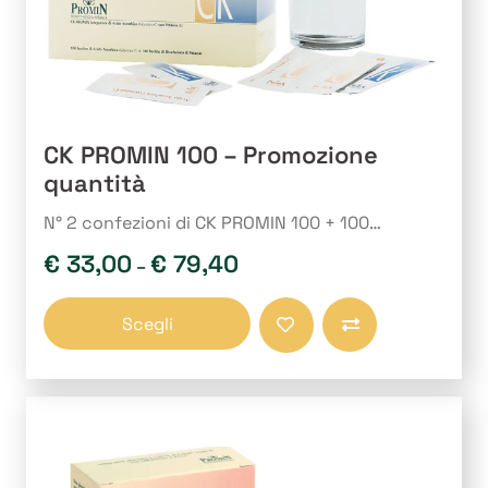
prodotto
CK PROMIN 100 – Promozione
quantità
N° 2 confezioni di CK PROMIN 100 + 100…
€
33,00
€
79,40
–
Questo
Scegli
prodotto
Compara
ha
più
varianti.
Le
opzioni