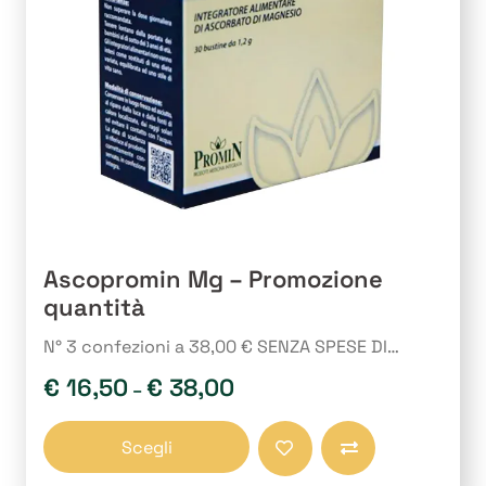
Ascopromin Mg – Promozione
quantità
N° 3 confezioni a 38,00 € SENZA SPESE DI…
€
16,50
€
38,00
–
Questo
Scegli
prodotto
Compara