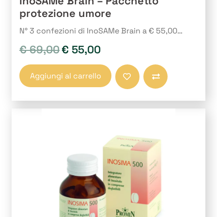
InoSAMe Brain – Pacchetto
protezione umore
N° 3 confezioni di InoSAMe Brain a € 55,00…
€
69,00
€
55,00
Il
Il
prezzo
prezzo
originale
attuale
Aggiungi al carrello
era:
è:
Compara
€ 69,00.
€ 55,00.