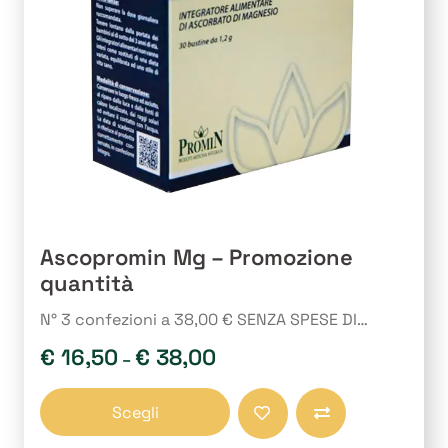
Ascopromin Mg – Promozione
quantità
N° 3 confezioni a 38,00 € SENZA SPESE DI…
€
16,50
€
38,00
–
Questo
Scegli
prodotto
Compara