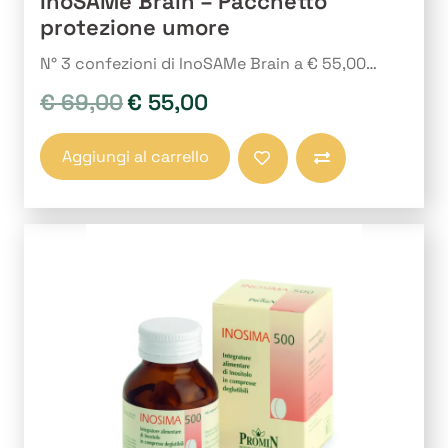
InoSAMe Brain – Pacchetto
protezione umore
N° 3 confezioni di InoSAMe Brain a € 55,00…
€
69,00
€
55,00
Il
Il
prezzo
prezzo
originale
attuale
Aggiungi al carrello
era:
è:
Compara
€ 69,00.
€ 55,00.