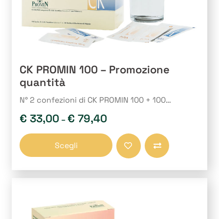
prodotto
CK PROMIN 100 – Promozione
quantità
N° 2 confezioni di CK PROMIN 100 + 100…
€
33,00
€
79,40
–
Questo
Scegli
prodotto
Compara
ha
più
varianti.
Le
opzioni