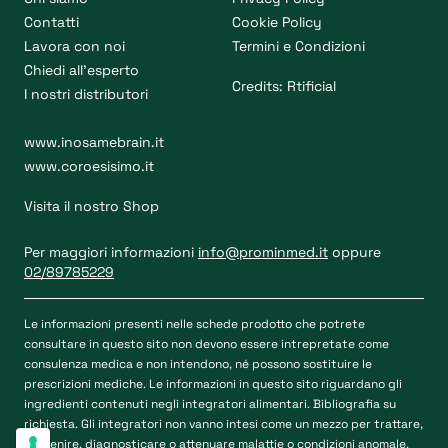
Contatti
Cookie Policy
Lavora con noi
Termini e Condizioni
Chiedi all’esperto
Credits:
Rtificial
I nostri distributori
www.inosamebrain.it
www.coroesisimo.it
Visita il nostro Shop
Per maggiori informazioni
info@prominmed.it
oppure
02/89785229
Le informazioni presenti nelle schede prodotto che potrete
consultare in questo sito non devono essere intrepretate come
consulenza medica e non intendono, né possono sostituire le
prescrizioni mediche. Le informazioni in questo sito riguardano gli
ingredienti contenuti negli integratori alimentari. Bibliografia su
richiesta. Gli integratori non vanno intesi come un mezzo per trattare,
prevenire, diagnosticare o attenuare malattie o condizioni anomale.