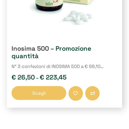
Inosima 500 –
Promozione
quantità
N° 3 confezioni di INOSIMA 500 a € 68,10…
€
26,50
€
223,45
–
Questo
Scegli
prodotto
Compara
ha
più
varianti.
Le