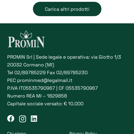
opzioni
Carica altri prodotti
possono
essere
scelte
nella
pagina
del
PROMIN Srl | Sede legale e operativa: via Giotto 1/3
prodotto
20032 Cormano (MI)
Tel
02/89785229
Fax 02/89785230
PEC
prominmed@legalmail.it
P.IVA IT05535790967 | CF 05535790967
Numero REA MI – 1829858
Capitale sociale versato: € 10.000
Chi siamo
Privacy Policy