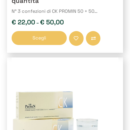
quantità
N° 3 confezioni di CK PROMIN 50 + 50…
€
22,00
€
50,00
–
Questo
Scegli
prodotto
Compara
ha
più
varianti.
Le
opzioni
possono
essere
scelte
nella
pagina
del