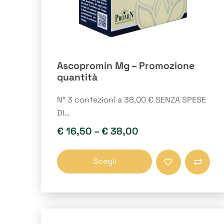
Ascopromin Mg – Promozione
quantità
N° 3 confezioni a 38,00 € SENZA SPESE
DI…
€
16,50
–
€
38,00
Questo
Scegli
prodotto
Compara
ha
più
varianti.
Le