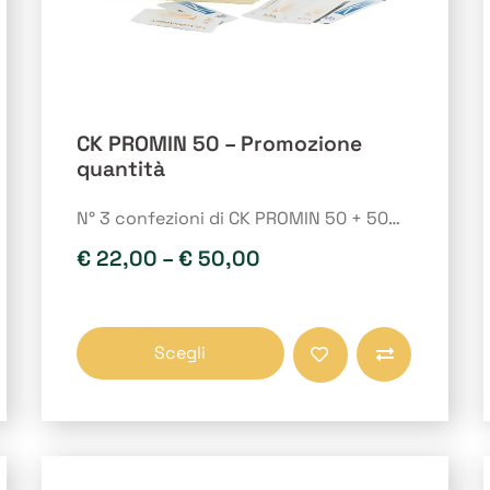
CK PROMIN 50 – Promozione
quantità
N° 3 confezioni di CK PROMIN 50 + 50…
€
22,00
–
€
50,00
Questo
Scegli
prodotto
Compara
ha
più
varianti.
Le