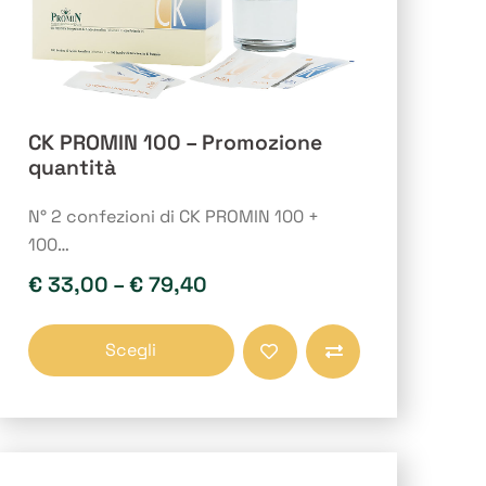
CK PROMIN 100 – Promozione
quantità
N° 2 confezioni di CK PROMIN 100 +
100…
€
33,00
–
€
79,40
Questo
Scegli
prodotto
Compara
ha
più
varianti.
Le