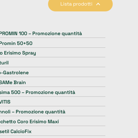
Lista prodotti
PROMIN 100 – Promozione quantità
Promin 50+50
o Erisimo Spray
turil
o-Gastrolene
SAMe Brain
sima 500 –
Promozione quantità
VITIS
nolì – Promozione quantità
chetto Coro Erisimo Maxi
setil CalcioFix