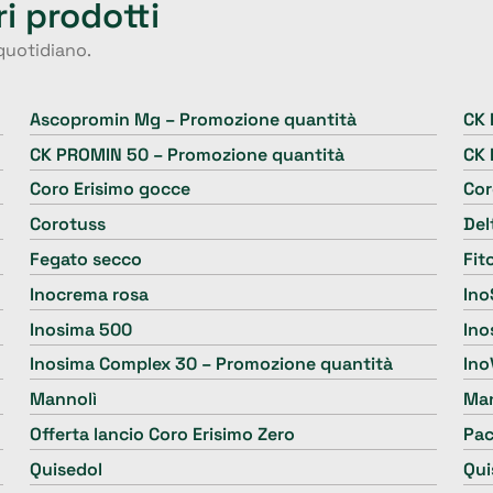
ri prodotti
 quotidiano.
Ascopromin Mg – Promozione quantità
CK 
CK PROMIN 50 – Promozione quantità
CK 
Coro Erisimo gocce
Cor
Corotuss
Del
Fegato secco
Fit
Inocrema rosa
Ino
Inosima 500
Ino
Inosima Complex 30 – Promozione quantità
Ino
Mannolì
Man
Offerta lancio Coro Erisimo Zero
Pac
Quisedol
Qui