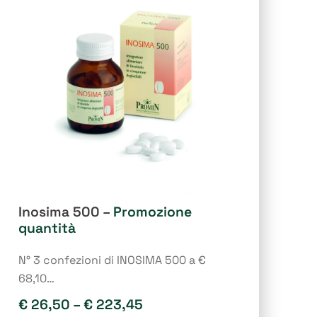
opzioni
possono
essere
scelte
nella
pagina
del
prodotto
Inosima 500 –
Promozione
quantità
N° 3 confezioni di INOSIMA 500 a €
68,10…
€
26,50
–
€
223,45