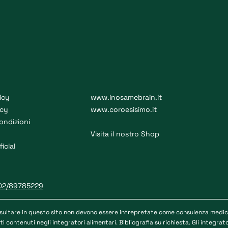
icy
www.inosamebrain.it
icy
www.coroesisimo.it
ondizioni
Visita il nostro Shop
ficial
02/89785229
sultare in questo sito non devono essere intrepretate come consulenza medica 
i contenuti negli integratori alimentari. Bibliografia su richiesta. Gli integra