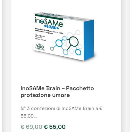
opzioni
possono
essere
scelte
nella
pagina
del
prodotto
InoSAMe Brain – Pacchetto
protezione umore
N° 3 confezioni di InoSAMe Brain a €
55,00…
Il
Il
€
69,00
€
55,00