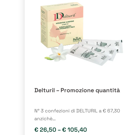
opzioni
possono
essere
scelte
nella
pagina
del
prodotto
Delturil – Promozione quantità
N° 3 confezioni di DELTURIL a € 67,30
anzichè…
€
26,50
–
€
105,40