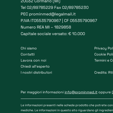
20032 Cormano (MI)
Tel
02/89785229
Fax 02/89785230
PEC
prominmed@legalmail.it
P.IVA IT05535790967 | CF 05535790967
Numero REA MI – 1829858
Capitale sociale versato: € 10.000
Chi siamo
Privacy Pol
Contatti
Cookie Pol
Lavora con noi
Termini e C
Chiedi all’esperto
I nostri distributori
Credits:
Rti
Per maggiori informazioni
info@prominmed.it
oppure
Le informazioni presenti nelle schede prodotto che potrete con
mediche. Le informazioni in questo sito riguardano gli ingredient