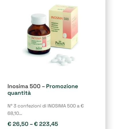
opzioni
possono
essere
scelte
nella
pagina
del
prodotto
Inosima 500 –
Promozione
quantità
N° 3 confezioni di INOSIMA 500 a €
68,10…
€
26,50
–
€
223,45