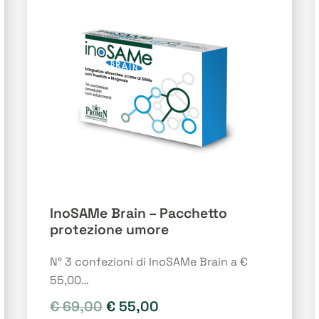
opzioni
possono
essere
scelte
nella
pagina
del
prodotto
InoSAMe Brain – Pacchetto
protezione umore
N° 3 confezioni di InoSAMe Brain a €
55,00…
Il
Il
€
69,00
€
55,00