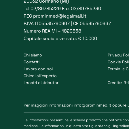
20032 Cormano (MI)
Tel
02/89785229
Fax 02/89785230
PEC
prominmed@legalmail.it
P.IVA IT05535790967 | CF 05535790967
Numero REA MI – 1829858
Capitale sociale versato: € 10.000
Chi siamo
Privacy Pol
Contatti
Cookie Pol
Lavora con noi
Termini e C
Chiedi all’esperto
I nostri distributori
Credits:
Rti
Per maggiori informazioni
info@prominmed.it
oppure
Le informazioni presenti nelle schede prodotto che potrete con
mediche. Le informazioni in questo sito riguardano gli ingredient