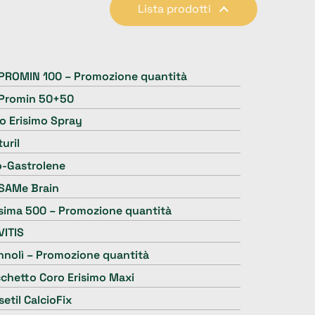
Lista prodotti
PROMIN 100 – Promozione quantità
Promin 50+50
o Erisimo Spray
turil
o-Gastrolene
SAMe Brain
sima 500 –
Promozione quantità
VITIS
nolì – Promozione quantità
chetto Coro Erisimo Maxi
setil CalcioFix