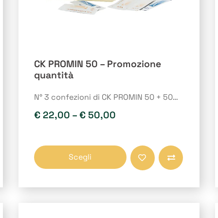
CK PROMIN 50 – Promozione
quantità
N° 3 confezioni di CK PROMIN 50 + 50…
€
22,00
–
€
50,00
Questo
Scegli
prodotto
Compara
ha
più
varianti.
Le