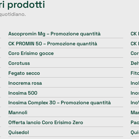
ri prodotti
 quotidiano.
Ascopromin Mg – Promozione quantità
CK 
CK PROMIN 50 – Promozione quantità
CK 
Coro Erisimo gocce
Cor
Corotuss
Del
Fegato secco
Fit
Inocrema rosa
Ino
Inosima 500
Ino
Inosima Complex 30 – Promozione quantità
Ino
Mannolì
Man
Offerta lancio Coro Erisimo Zero
Pac
Quisedol
Qui