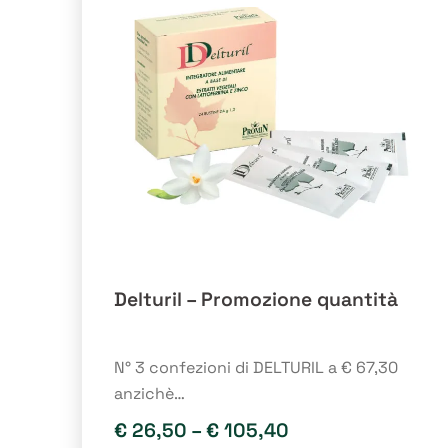
opzioni
possono
essere
scelte
nella
pagina
del
prodotto
Delturil – Promozione quantità
N° 3 confezioni di DELTURIL a € 67,30
anzichè…
€
26,50
–
€
105,40