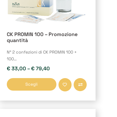
CK PROMIN 100 – Promozione
quantità
N° 2 confezioni di CK PROMIN 100 +
100…
€
33,00
–
€
79,40
Questo
Scegli
prodotto
Compara
ha
più
varianti.
Le