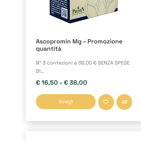
Ascopromin Mg – Promozione
quantità
N° 3 confezioni a 38,00 € SENZA SPESE
DI…
€
16,50
–
€
38,00
Questo
Scegli
prodotto
Compara
ha
più
varianti.
Le