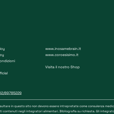
icy
www.inosamebrain.it
icy
www.coroesisimo.it
ondizioni
Visita il nostro Shop
ficial
02/89785229
sultare in questo sito non devono essere intrepretate come consulenza medica 
i contenuti negli integratori alimentari. Bibliografia su richiesta. Gli integra